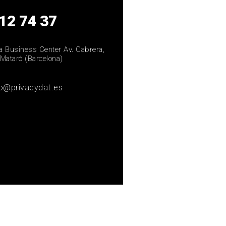
12 74 37
ra Business Center Av. Cabrera,
Mataró (Barcelona)
fo@privacydat.es