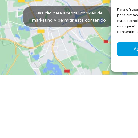
Para ofrece
Haz clic para aceptar cookies de
para almace
marketing y permitir este contenido
estas tecno
navegación o
consentimie
A