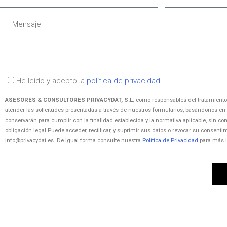
l
p
e
é
r
M
l
f
e
e
e
o
s
n
c
n
a
s
t
o
a
r
A
He leído y acepto la
política de privacidad
.
j
ó
c
e
ASESORES & CONSULTORES PRIVACYDAT, S.L.
como responsables del tratamiento,
n
e
atender las solicitudes presentadas a través de nuestros formularios, basándonos en
i
p
conservarán para cumplir con la finalidad establecida y la normativa aplicable, sin co
c
obligación legal.Puede acceder, rectificar, y suprimir sus datos o revocar su consent
t
info@privacydat.es. De igual forma consulte nuestra
Política de Privacidad
para más i
o
a
c
i
ó
A
n
l
p
t
o