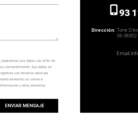
93 1
Dirección:
Torre D’A
36 08302 
Email
in
 trataremos sus datos con el fin de
 su consentimiento. Sus datos se
mpartirse con terceros salvo por
imiento enviando un correo a
nformación y otros derechos.
ENVIAR MENSAJE