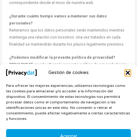
correspondiente desde el inicio de nuestra web.
¿Durante cuánto tiempo vamos a mantener sus datos
personales?
Reiteramos que los datos personales serán mantenidos mientras
mantenga una relación con nosotros. Una vez tratados en cada
finalidad se mantendrán durante los plazos legalmente previstos.
¿Podemos modificar la presente política de privacidad?
PRIVACYDAT
, puede alterar la presente política de privacidad para
adaptarla a las modificaciones que se produzcan o por los
Gestión de cookies
cambios legislativos que vayan apareciendo y afecten a las
políticas recogidas en este documento. Como consecuencia,
Para ofrecer las mejores experiencias, utilizamos tecnologías como
las cookies para almacenar y/o acceder a la información del
recomendamos que lo revises periódicamente, así como que se
dispositivo. El consentimiento de estas tecnologías nos permitirá
ponga en con nosotros ante cualquier tipo de duda o incidencia en
procesar datos como el comportamiento de navegación o las
Torre D’Ara Business Center Av. Cabrera, 36 08302 Mataró
identificaciones únicas en este sitio. No consentir o retirar el
consentimiento, puede afectar negativamente a ciertas características
(Barcelona)
o bien a:
info@privacydat.es
y funciones.
Aceptar